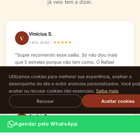
já veio tem a dizer.
Vinícius S.
V
1 ano atrás ·
★
★
★
★
★
"Super recomendo esse salão. Só não dou mais
que 5 estrelas porque não tem como. O Rafael
corta cabelo muito bem, acerta todas as vezes e é
Utilizamos cookies para melhorar sua experiência, analisar o
gente boa ainda por cima. Pessoal muito receptivo
desempenho do site e exibir anúncios personalizados. Você po
e simpático!"
aceitar ou recusar cookies não essenciais.
Saiba mais
.
Recusar
Aceitar cookies
André O.
A
Agendar pelo WhatsApp
1 ano atrás ·
★
★
★
★
★
"Profissionais preparados e alegres em te atender.