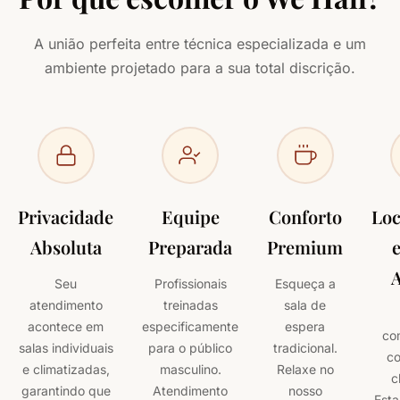
A união perfeita entre técnica especializada e um
ambiente projetado para a sua total discrição.
Privacidade
Equipe
Conforto
Loc
Absoluta
Preparada
Premium
e
A
Seu
Profissionais
Esqueça a
atendimento
treinadas
sala de
acontece em
especificamente
espera
co
salas individuais
para o público
tradicional.
c
e climatizadas,
masculino.
Relaxe no
c
garantindo que
Atendimento
nosso
Esta