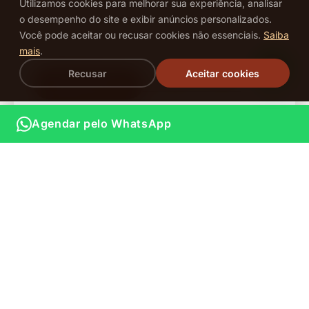
Utilizamos cookies para melhorar sua experiência, analisar
efeito espelhado. A escolha de quem quer unhas
o desempenho do site e exibir anúncios personalizados.
impecáveis por semanas — com ou sem
Você pode aceitar ou recusar cookies não essenciais.
Saiba
alongamento.
mais
.
Recusar
Aceitar cookies
Ver página completa
Agendar Gel →
Agendar pelo WhatsApp
Nossos Serviços de Unhas
Do clássico ao contemporâneo, oferecemos a mais