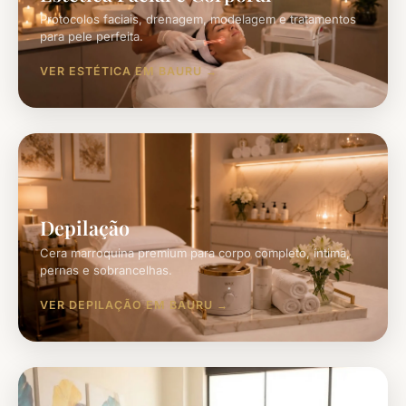
Protocolos faciais, drenagem, modelagem e tratamentos
para pele perfeita.
VER ESTÉTICA EM BAURU
Depilação
Cera marroquina premium para corpo completo, íntima,
pernas e sobrancelhas.
VER DEPILAÇÃO EM BAURU