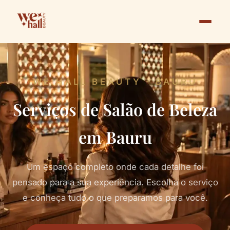
WE HALL BEAUTY · BAURU
Serviços de Salão de Beleza
em Bauru
Um espaço completo onde cada detalhe foi
pensado para a sua experiência. Escolha o serviço
e conheça tudo o que preparamos para você.