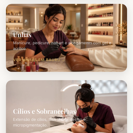
Unhas
Manicure, pedicure, nail art e alongamento com gel e
acrílico.
VER UNHAS EM BAURU
Cílios e Sobrancelhas
Extensão de cílios, lash lifting, design e
micropigmentação.