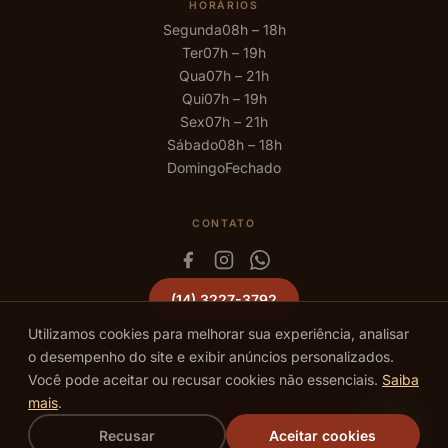
HORÁRIOS
Segunda
08h – 18h
Ter
07h – 19h
Qua
07h – 21h
Qui
07h – 19h
Sex
07h – 21h
Sábado
08h – 18h
Domingo
Fechado
CONTATO
(14) 3227-3792
Utilizamos cookies para melhorar sua experiência, analisar
o desempenho do site e exibir anúncios personalizados.
Você pode aceitar ou recusar cookies não essenciais.
Saiba
mais
.
©
2026
We Hall Beauty · Todos os direitos reservados · Bauru – SP ·
Recusar
Aceitar cookies
Política de Privacidade