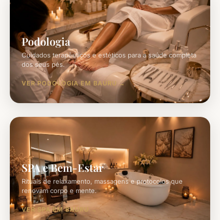
Podologia
Cuidados terapêuticos e estéticos para a saúde completa
dos seus pés.
VER PODOLOGIA EM BAURU
SPA e Bem-Estar
Rituais de relaxamento, massagens e protocolos que
renovam corpo e mente.
VER SPA EM BAURU