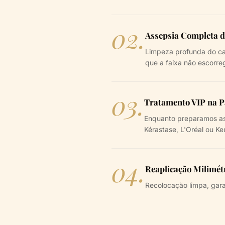
02.
Assepsia Completa d
Limpeza profunda do cab
que a faixa não escorre
03.
Tratamento VIP na 
Enquanto preparamos as 
Kérastase, L'Oréal ou Keu
04.
Reaplicação Milimét
Recolocação limpa, gara