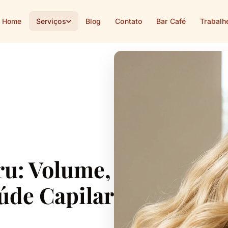
Home
Serviços
Blog
Contato
Bar Café
Trabalh
u: Volume,
úde Capilar