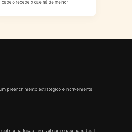
cabelo recebe o que há de melhor.
m preenchimento estratégico e incrivelmente
al e uma fusão invisível com o seu fio natural.