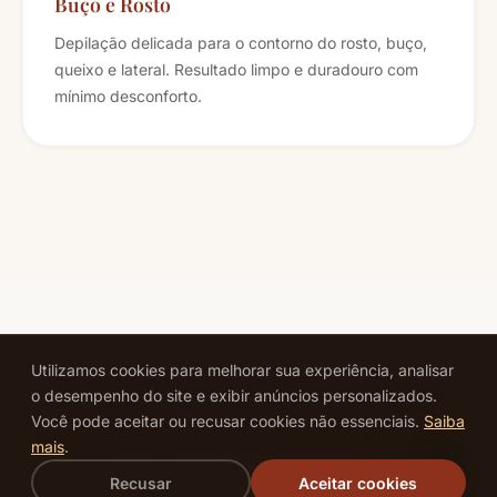
Buço e Rosto
Depilação delicada para o contorno do rosto, buço,
queixo e lateral. Resultado limpo e duradouro com
mínimo desconforto.
Utilizamos cookies para melhorar sua experiência, analisar
Por que a Cera Marroquina é a
o desempenho do site e exibir anúncios personalizados.
Você pode aceitar ou recusar cookies não essenciais.
Saiba
escolha das mulheres exigentes?
mais
.
Recusar
Aceitar cookies
No We Hall, não trabalhamos com ceras tradicionais,