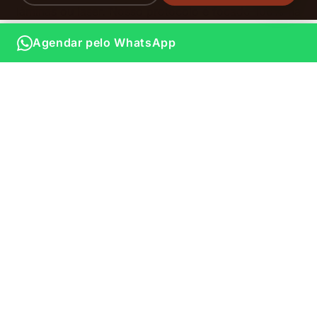
lâminas ou laser. Nosso protocolo é focado 100% na
autêntica Cera Marroquina, entregando um resultado
Agendar pelo WhatsApp
que respeita a sua pele.
01.
02.
Muito Menos
Pele de Seda
Dor
Ao contrário dos
métodos
A composição à
comuns, nossa
base de própolis
cera hidrata
e ervas
intensamente
medicinais atua
enquanto remove
como um