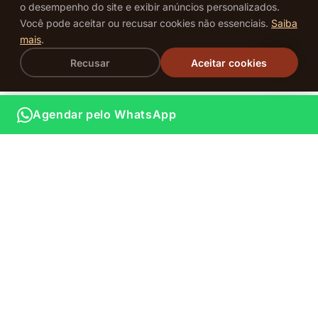
o desempenho do site e exibir anúncios personalizados.
Beauty Group
Você pode aceitar ou recusar cookies não essenciais.
Saiba
mais
.
Espaço amplo e iluminado para madrinhas e convidadas
se prepararem juntas, com conforto total e múltiplas
Recusar
Aceitar cookies
profissionais atendendo ao mesmo tempo.
Agendar pelo WhatsApp
🍸
Bebida de Cortesia
Uma bebida especial de boas-vindas para cada
madrinha durante a produção — porque o cuidado
começa nos detalhes.
⏰