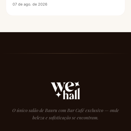
07 de ago. de 2026
O único salão de Bauru com Bar Café exclusivo — onde
beleza e sofisticação se encontram.