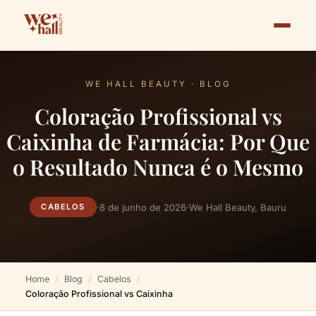
WE HALL BEAUTY · BLOG
Coloração Profissional vs
Caixinha de Farmácia: Por Que
o Resultado Nunca é o Mesmo
·
8 de junho de 2026
·
We Hall Beauty, Bauru
CABELOS
Home
Blog
Cabelos
Coloração Profissional vs Caixinha