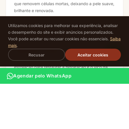
que removem células mortas, deixando a pele suave,
brilhante e renovada.
Utilizamos cookies para melhorar sua experiência, analisar
o desempenho do site e exibir anúncios personalizados.
Você pode aceitar ou recusar cookies não essenciais.
Saiba
mais
.
Hidratação Corporal
Recusar
Aceitar cookies
Máscara e creme nutritivo aplicados após a
esfoliação para restaurar a hidratação e o viço da
pele do rosto ao corpo.
Agendar pelo WhatsApp
Ritual Completo
Experiência imersiva que combina esfoliação,