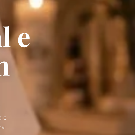
l e
m
a e
ra