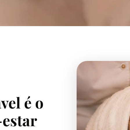
vel é o
-estar