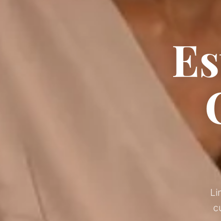
Es
Li
c