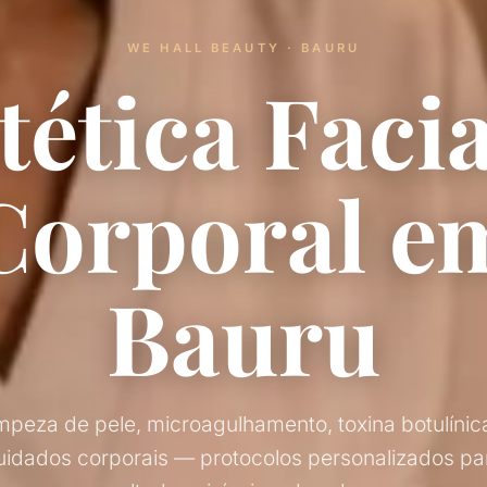
WE HALL BEAUTY · BAURU
tética Facia
Corporal e
Bauru
mpeza de pele, microagulhamento, toxina botulínic
uidados corporais — protocolos personalizados pa