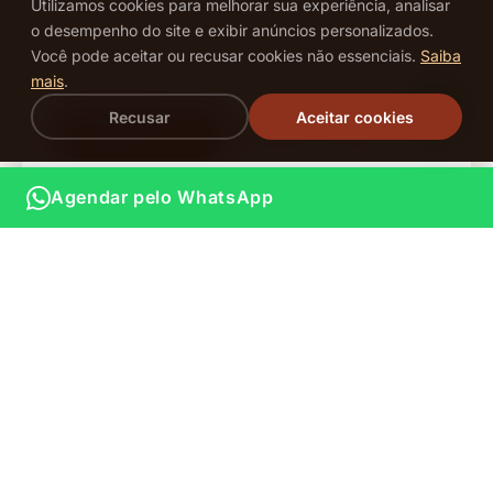
Utilizamos cookies para melhorar sua experiência, analisar
efeito espelhado. A escolha de quem quer unhas
o desempenho do site e exibir anúncios personalizados.
impecáveis por semanas — com ou sem
Você pode aceitar ou recusar cookies não essenciais.
Saiba
alongamento.
mais
.
Recusar
Aceitar cookies
Ver página completa
Agendar Gel →
Agendar pelo WhatsApp
Nossos Serviços de Unhas
Do clássico ao contemporâneo, oferecemos a mais