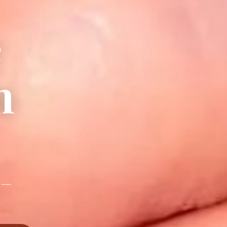
e
m
m —