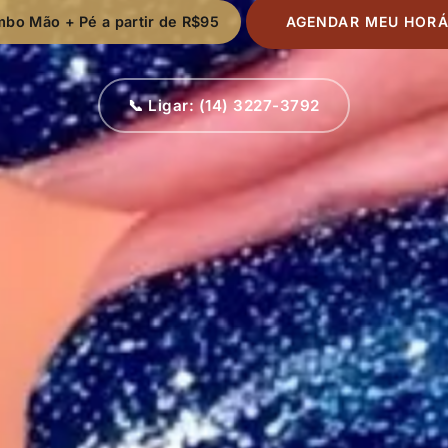
mbo Mão + Pé a partir de
R$95
AGENDAR MEU HORÁ
📞 Ligar: (14) 3227-3792