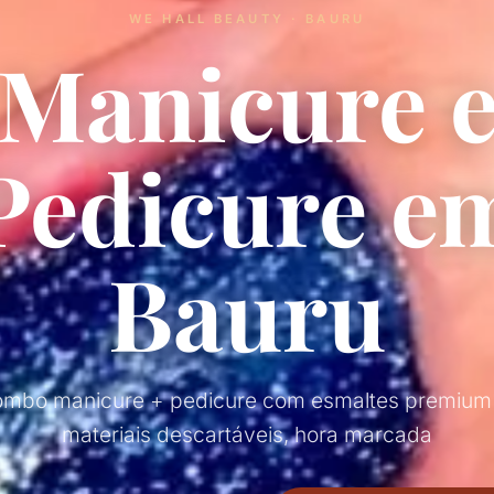
WE HALL BEAUTY · BAURU
Manicure 
Pedicure e
Bauru
mbo manicure + pedicure com esmaltes premiu
materiais descartáveis, hora marcada