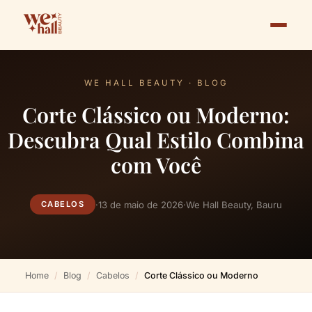
WE HALL BEAUTY · BLOG
Corte Clássico ou Moderno:
Descubra Qual Estilo Combina
com Você
·
13 de maio de 2026
·
We Hall Beauty, Bauru
CABELOS
Home
Blog
Cabelos
Corte Clássico ou Moderno