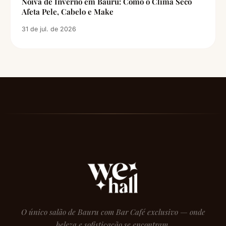
Noiva de Inverno em Bauru: Como o Clima Seco
Afeta Pele, Cabelo e Make
31 de jul. de 2026
O único salão de Bauru com Bar Café exclusivo — onde
beleza e sofisticação se encontram.