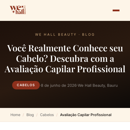
WE HALL BEAUTY · BLOG
Você Realmente Conhece seu
Cabelo? Descubra com a
Avaliação Capilar Profissional
·
8 de junho de 2026
·
We Hall Beauty, Bauru
CABELOS
Home
Blog
Cabelos
Avaliação Capilar Profissional