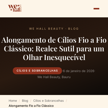
WE HALL BEAUTY · BLOG
Alongamento de Cílios Fio a Fio
Clássico: Realce Sutil para um
Olhar Inesquecível
·
6 de janeiro de 2026
·
CÍLIOS E SOBRANCELHAS
We Hall Beauty, Bauru
Home
Blog
Cílios e Sobrancelhas
Alongamento Fio a Fio Clássico