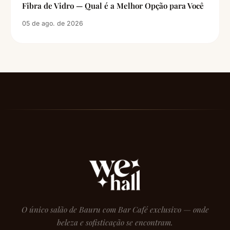
Fibra de Vidro — Qual é a Melhor Opção para Você
05 de ago. de 2026
O único salão de Bauru com Bar Café exclusivo — onde
beleza e sofisticação se encontram.