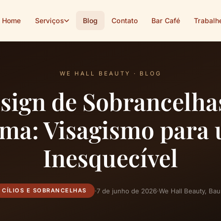
Home
Serviços
Blog
Contato
Bar Café
Trabalh
WE HALL BEAUTY · BLOG
sign de Sobrancelha
ma: Visagismo para
Inesquecível
·
7 de junho de 2026
·
We Hall Beauty, Bau
CÍLIOS E SOBRANCELHAS