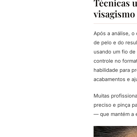
Técnicas 
visagismo
Após a análise, o
de pelo e do resu
usando um fio de 
controle no forma
habilidade para p
acabamentos e aju
Muitas profissiona
preciso e pinça pa
— que mantém a e