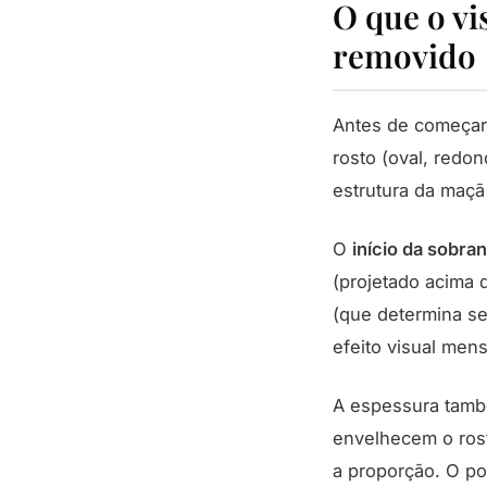
O que o vi
removido
Antes de começar 
rosto (oval, redon
estrutura da maçã
O
início da sobra
(projetado acima d
(que determina se
efeito visual men
A espessura també
envelhecem o rost
a proporção. O po