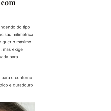
s com
endendo do tipo
cisão milimétrica
em quer o máximo
, mas exige
sada para
a para o contorno
trico e duradouro