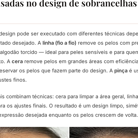
usadas no design de sobrancelha
 design pode ser executado com diferentes técnicas dep
ltado desejado. A
linha (fio a fio)
remove os pelos com pre
algodão torcido — ideal para peles sensíveis e para qu
to. A
cera
remove pelos em grandes áreas com eficiência
reservar os pelos que fazem parte do design. A
pinça
é u
stes finos.
is combinam técnicas: cera para limpar a área geral, linh
ra os ajustes finais. O resultado é um design limpo, simé
xpressão desejada enquanto os pelos crescem de volta.