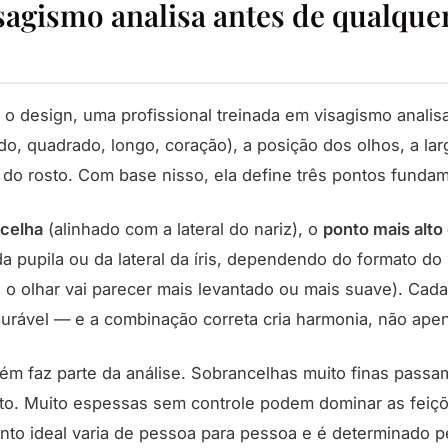
sagismo analisa antes de qualquer
o design, uma profissional treinada em visagismo analis
do, quadrado, longo, coração), a posição dos olhos, a lar
 do rosto. Com base nisso, ela define três pontos fundam
ncelha
(alinhado com a lateral do nariz), o
ponto mais alto
a pupila ou da lateral da íris, dependendo do formato do
 o olhar vai parecer mais levantado ou mais suave). Cad
surável — e a combinação correta cria harmonia, não ape
m faz parte da análise. Sobrancelhas muito finas passam
o. Muito espessas sem controle podem dominar as feiçõ
nto ideal varia de pessoa para pessoa e é determinado pe