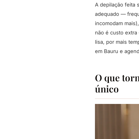
A depilação feita
adequado — frequ
incomodam mais), 
não é custo extra
lisa, por mais te
em Bauru e agend
O que torn
único