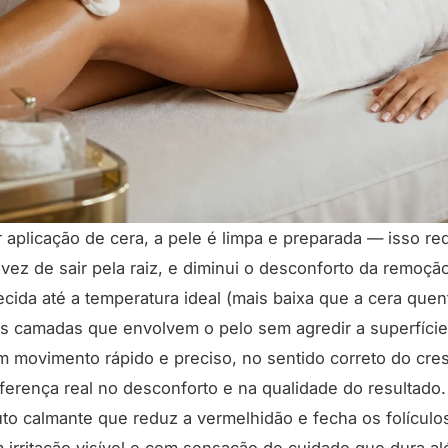
 aplicação de cera, a pele é limpa e preparada — isso r
vez de sair pela raiz, e diminui o desconforto da remoção
cida até a temperatura ideal (mais baixa que a cera quen
as camadas que envolvem o pelo sem agredir a superfície
m movimento rápido e preciso, no sentido correto do cre
iferença real no desconforto e na qualidade do resultado
to calmante que reduz a vermelhidão e fecha os folículos
m irritação visível e com sensação de cuidado que dura a