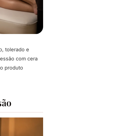
o, tolerado e
 sessão com cera
 o produto
são