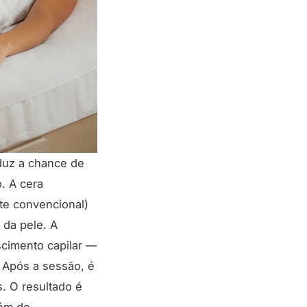
eduz a chance de
. A cera
te convencional)
 da pele. A
scimento capilar —
. Após a sessão, é
. O resultado é
lém do