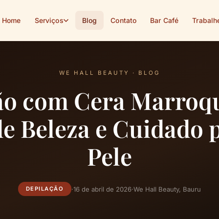
Home
Serviços
Blog
Contato
Bar Café
Trabalh
WE HALL BEAUTY · BLOG
ão com Cera Marroq
de Beleza e Cuidado 
Pele
·
16 de abril de 2026
·
We Hall Beauty, Bauru
DEPILAÇÃO