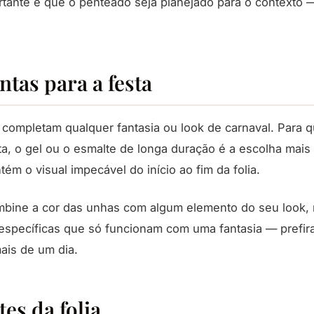
rtante é que o penteado seja planejado para o contexto 
tas para a festa
completam qualquer fantasia ou look de carnaval. Para qu
ta, o gel ou o esmalte de longa duração é a escolha mais
tém o visual impecável do início ao fim da folia.
mbine a cor das unhas com algum elemento do seu look, 
específicas que só funcionam com uma fantasia — prefira
ais de um dia.
es da folia