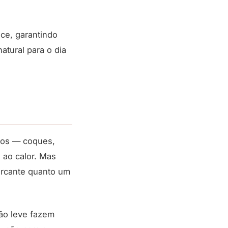
ce, garantindo
tural para o dia
esos — coques,
 ao calor. Mas
marcante quanto um
ção leve fazem