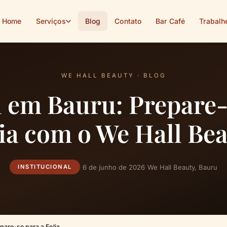
Home
Serviços
Blog
Contato
Bar Café
Trabalh
WE HALL BEAUTY · BLOG
 em Bauru: Prepare-
ia com o We Hall Be
·
·
6 de junho de 2026
We Hall Beauty, Bauru
INSTITUCIONAL
pare-se para a Folia