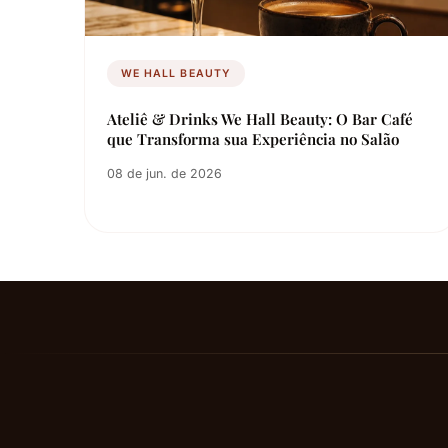
WE HALL BEAUTY
Ateliê & Drinks We Hall Beauty: O Bar Café
que Transforma sua Experiência no Salão
08 de jun. de 2026