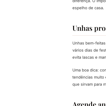
diferença. O impo
espelho de casa.
Unhas pron
Unhas bem-feitas 
vários dias de fes
evita lascas e man
Uma boa dica: co
tendências muito 
que sirvam para m
Agende ant