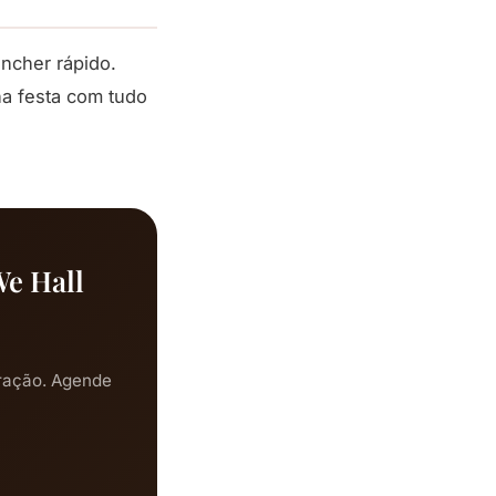
ncher rápido.
na festa com tudo
We Hall
ração. Agende