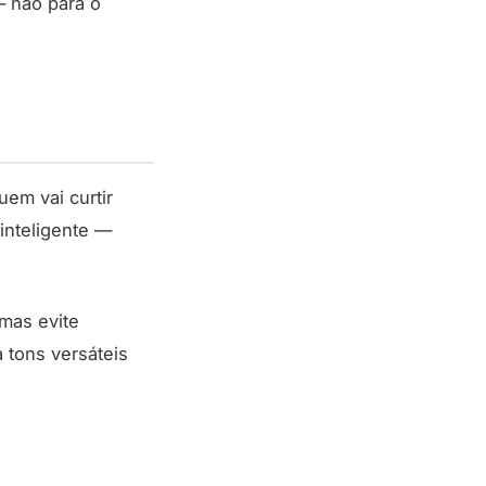
— não para o
em vai curtir
 inteligente —
mas evite
 tons versáteis