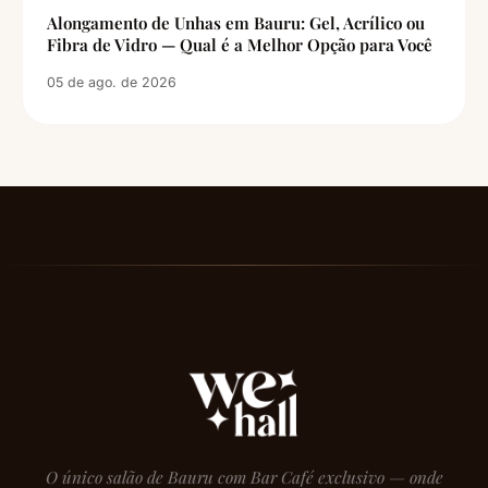
Alongamento de Unhas em Bauru: Gel, Acrílico ou
Fibra de Vidro — Qual é a Melhor Opção para Você
05 de ago. de 2026
O único salão de Bauru com Bar Café exclusivo — onde