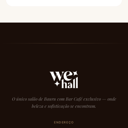
O único salão de Bauru com Bar Café exclusivo — onde
beleza e sofisticação se encontram.
ENDEREÇO