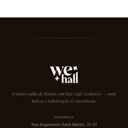
O único salão de Bauru com Bar Café exclusivo — onde
beleza e sofisticação se encontram.
ENDEREÇO
Rua Engenheiro Saint Martin, 31-31