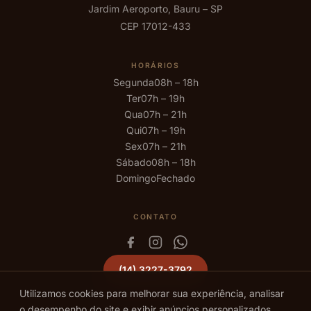
Jardim Aeroporto, Bauru – SP
CEP 17012-433
HORÁRIOS
Segunda
08h – 18h
Ter
07h – 19h
Qua
07h – 21h
Qui
07h – 19h
Sex
07h – 21h
Sábado
08h – 18h
Domingo
Fechado
CONTATO
(14) 3227-3792
Utilizamos cookies para melhorar sua experiência, analisar
o desempenho do site e exibir anúncios personalizados.