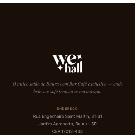
O único salão de Bauru com Bar Café exclusivo — onde
beleza e sofisticação se encontram.
ENDEREÇO
Rua Engenheiro Saint Martin, 31-31
Jardim Aeroporto, Bauru – SP
CEP 17012-433