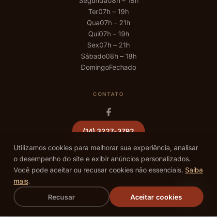
Segunda
08h – 18h
Ter
07h – 19h
Qua
07h – 21h
Qui
07h – 19h
Sex
07h – 21h
Sábado
08h – 18h
Domingo
Fechado
CONTATO
(14) 3227-3792
Utilizamos cookies para melhorar sua experiência, analisar
o desempenho do site e exibir anúncios personalizados.
Você pode aceitar ou recusar cookies não essenciais.
Saiba
mais
.
©
2026
We Hall Beauty · Todos os direitos reservados · Bauru – SP ·
Recusar
Aceitar cookies
Política de Privacidade