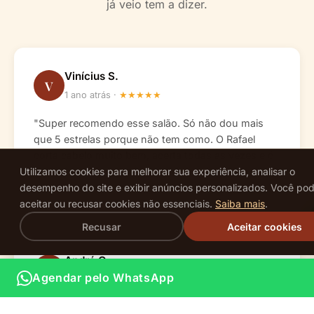
já veio tem a dizer.
Vinícius S.
V
1 ano atrás ·
★
★
★
★
★
"Super recomendo esse salão. Só não dou mais
que 5 estrelas porque não tem como. O Rafael
corta cabelo muito bem, acerta todas as vezes e é
Utilizamos cookies para melhorar sua experiência, analisar o
gente boa ainda por cima. Pessoal muito receptivo
desempenho do site e exibir anúncios personalizados. Você po
e simpático!"
aceitar ou recusar cookies não essenciais.
Saiba mais
.
Recusar
Aceitar cookies
André O.
A
Agendar pelo WhatsApp
1 ano atrás ·
★
★
★
★
★
"Profissionais preparados e alegres em te atender.