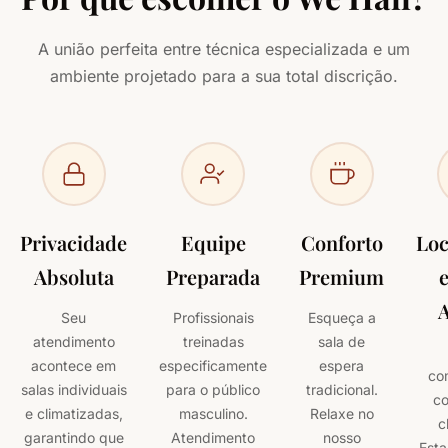
A união perfeita entre técnica especializada e um
ambiente projetado para a sua total discrição.
Privacidade
Equipe
Conforto
Loc
Absoluta
Preparada
Premium
e
A
Seu
Profissionais
Esqueça a
atendimento
treinadas
sala de
acontece em
especificamente
espera
co
salas individuais
para o público
tradicional.
c
e climatizadas,
masculino.
Relaxe no
c
garantindo que
Atendimento
nosso
Esta