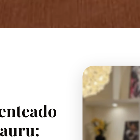
enteado
Bauru: