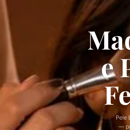
Maq
e 
Fe
Pele 
— pr