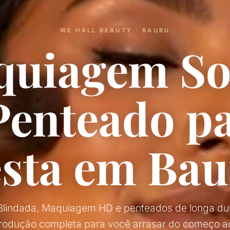
WE HALL BEAUTY · BAURU
uiagem So
Penteado p
sta em Ba
Blindada, Maquiagem HD e penteados de longa d
odução completa para você arrasar do começo a