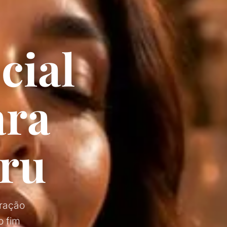
cial
ara
uru
uração
o fim